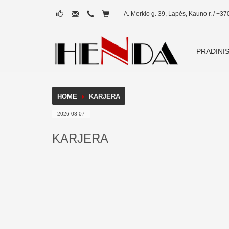
A. Merkio g. 39, Lapės, Kauno r. / +37
PRADINI
HOME
KARJERA
2026-08-07
KARJERA