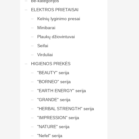
be-kategorijos
ELEKTROS PRIETAISAI
Kelnių lyginimo presai
Minibarai
Plaukų džiovintuvai
Seifai
Virduliai
HIGIENOS PREKĖS
"BEAUTY" serija
"BORNEO" serija
"EARTH ENERGY" serija
"GRANDE" serija
"HERBAL STRENGTH" serija
"IMPRESSION" serija
"NATURE" serija
"Nefel" serija