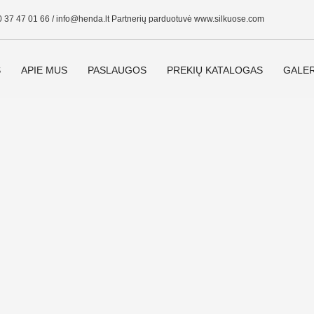
0 37 47 01 66 /
info@henda.lt
Partnerių parduotuvė www.silkuose.com
S
APIE MUS
PASLAUGOS
PREKIŲ KATALOGAS
GALER