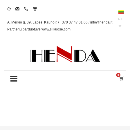
LT
A. Merkio g. 39, Lapės, Kauno r. / +370 37 47 01 66 /
info@henda.lt
Partnerių parduotuvė www.silkuose.com