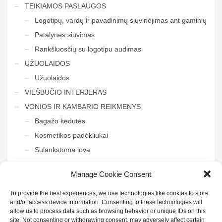
TEIKIAMOS PASLAUGOS
Logotipų, vardų ir pavadinimų siuvinėjimas ant gaminių
Patalynės siuvimas
Rankšluosčių su logotipu audimas
UŽUOLAIDOS
Užuolaidos
VIEŠBUČIO INTERJERAS
VONIOS IR KAMBARIO REIKMENYS
Bagažo kėdutės
Kosmetikos padėkliukai
Sulankstoma lova
Tvarkymo vežimėliai
Manage Cookie Consent
Veidrodis į vonią
To provide the best experiences, we use technologies like cookies to store
and/or access device information. Consenting to these technologies will
allow us to process data such as browsing behavior or unique IDs on this
site. Not consenting or withdrawing consent, may adversely affect certain