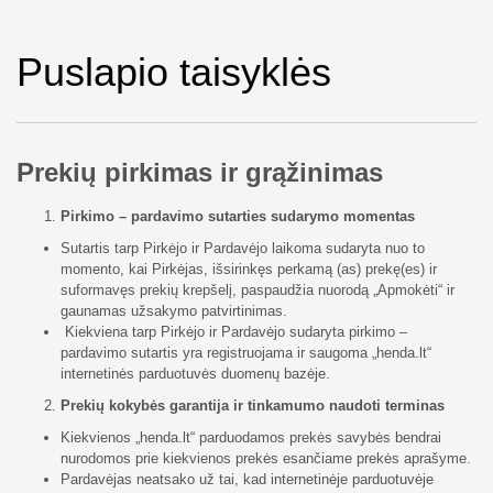
Puslapio taisyklės
Prekių pirkimas ir grąžinimas
Pirkimo – pardavimo sutarties sudarymo momentas
Sutartis tarp Pirkėjo ir Pardavėjo laikoma sudaryta nuo to
momento, kai Pirkėjas, išsirinkęs perkamą (as) prekę(es) ir
suformavęs prekių krepšelį, paspaudžia nuorodą „Apmokėti“ ir
gaunamas užsakymo patvirtinimas.
Kiekviena tarp Pirkėjo ir Pardavėjo sudaryta pirkimo –
pardavimo sutartis yra registruojama ir saugoma „henda.lt“
internetinės parduotuvės duomenų bazėje.
Prekių kokybės garantija ir tinkamumo naudoti terminas
Kiekvienos „henda.lt“ parduodamos prekės savybės bendrai
nurodomos prie kiekvienos prekės esančiame prekės aprašyme.
Pardavėjas neatsako už tai, kad internetinėje parduotuvėje