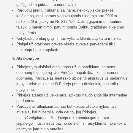
galėję atlikti pirkdami parduotuvėje.
Parduotų prekių trūkumai šalinami, nekokybiškos prekės
keičiamos, grąžinamos vadovaujantis ūkio ministro 2001m.
birželio 29 d. įsakymu Nr. 217 “Dėl Daiktų grąžinimo ir keitimo
taisyklių patvirtinimo” patvirtintomis Daiktų grąžinimo ir keitimo
taisyklėmis.
Kokybiškų prekių grąžinimas vyksta kliento sąskaita ir rizika.
Pinigai už grąžintas prekes visais atvejais pervedami tik į
mokėtojo banko sąskaitą.
Atsakomybė
Pirkėjas yra visiškai atsakingas už jo pateikiamų asmens
duomenų teisingumą. Jei Pirkėjas nepateikia tikslių asmens
duomenų, Pardavėjas neatsako už dėl to atsiradusius padarinius
ir įgyja teisę reikalauti iš Pirkėjo patirtų tiesioginių nuostolių
atlyginimo.
Pirkėjas atsako už veiksmus, atliktus naudojantis šia internetine
parduotuve.
Pardavėjas atleidžiamas nuo bet kokios atsakomybės tais
atvejais, kai nuostoliai kyla dėl to, jog Pirkėjas,
neatsižvelgdamas į Pardavėjo rekomendacijas ir savo
įsipareigojimus, nesusipažino su šiomis Taisyklėmis, nors tokia
galimybė jam buvo suteikta.