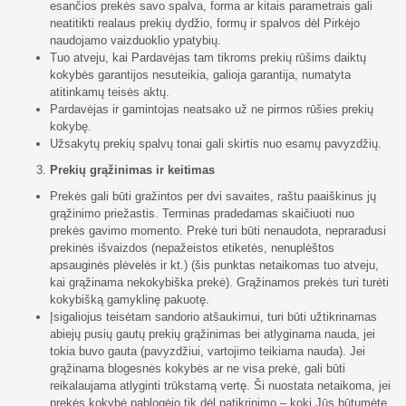
esančios prekės savo spalva, forma ar kitais parametrais gali
neatitikti realaus prekių dydžio, formų ir spalvos dėl Pirkėjo
naudojamo vaizduoklio ypatybių.
Tuo atveju, kai Pardavėjas tam tikroms prekių rūšims daiktų
kokybės garantijos nesuteikia, galioja garantija, numatyta
atitinkamų teisės aktų.
Pardavėjas ir gamintojas neatsako už ne pirmos rūšies prekių
kokybę.
Užsakytų prekių spalvų tonai gali skirtis nuo esamų pavyzdžių.
Prekių grąžinimas ir keitimas
Prekės gali būti gražintos per dvi savaites, raštu paaiškinus jų
grąžinimo priežastis. Terminas pradedamas skaičiuoti nuo
prekės gavimo momento. Prekė turi būti nenaudota, nepraradusi
prekinės išvaizdos (nepažeistos etiketės, nenuplėštos
apsauginės plėvelės ir kt.) (šis punktas netaikomas tuo atveju,
kai grąžinama nekokybiška prekė). Grąžinamos prekės turi turėti
kokybišką gamyklinę pakuotę.
Įsigaliojus teisėtam sandorio atšaukimui, turi būti užtikrinamas
abiejų pusių gautų prekių grąžinimas bei atlyginama nauda, jei
tokia buvo gauta (pavyzdžiui, vartojimo teikiama nauda). Jei
grąžinama blogesnės kokybės ar ne visa prekė, gali būti
reikalaujama atlyginti trūkstamą vertę. Ši nuostata netaikoma, jei
prekės kokybė pablogėjo tik dėl patikrinimo – kokį Jūs būtumėte