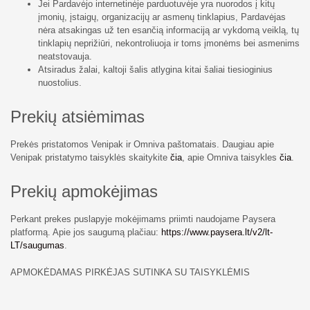
Jei Pardavėjo internetinėje parduotuvėje yra nuorodos į kitų
įmonių, įstaigų, organizacijų ar asmenų tinklapius, Pardavėjas
nėra atsakingas už ten esančią informaciją ar vykdomą veiklą, tų
tinklapių neprižiūri, nekontroliuoja ir toms įmonėms bei asmenims
neatstovauja.
Atsiradus žalai, kaltoji šalis atlygina kitai šaliai tiesioginius
nuostolius.
Prekių atsiėmimas
Prekės pristatomos Venipak ir Omniva paštomatais. Daugiau apie
Venipak pristatymo taisyklės skaitykite
čia
, apie Omniva taisykles
čia
.
Prekių apmokėjimas
Perkant prekes puslapyje mokėjimams priimti naudojame Paysera
platformą. Apie jos saugumą plačiau:
https://www.paysera.lt/v2/lt-
LT/saugumas
.
APMOKĖDAMAS PIRKĖJAS SUTINKA SU TAISYKLĖMIS