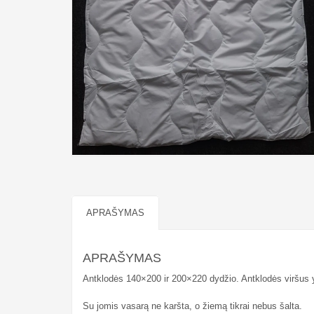
APRAŠYMAS
APRAŠYMAS
Antklodės 140×200 ir 200×220 dydžio. Antklodės viršus y
Su jomis vasarą ne karšta, o žiemą tikrai nebus šalta.