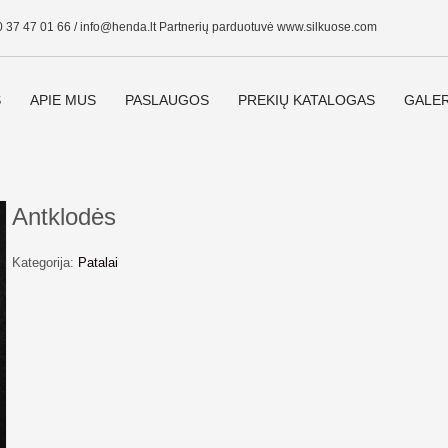
0 37 47 01 66 /
info@henda.lt
Partnerių parduotuvė www.silkuose.com
S
APIE MUS
PASLAUGOS
PREKIŲ KATALOGAS
GALER
Antklodės
Kategorija:
Patalai