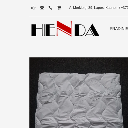
A. Merkio g. 39, Lapės, Kauno r. / +37
PRADINI