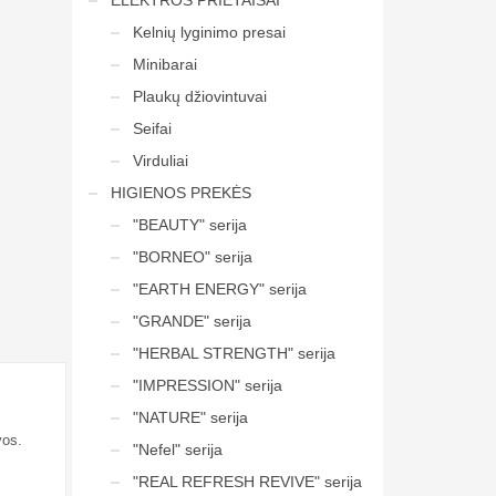
ELEKTROS PRIETAISAI
Kelnių lyginimo presai
Minibarai
Plaukų džiovintuvai
Seifai
Virduliai
HIGIENOS PREKĖS
"BEAUTY" serija
"BORNEO" serija
"EARTH ENERGY" serija
"GRANDE" serija
"HERBAL STRENGTH" serija
"IMPRESSION" serija
"NATURE" serija
vos.
"Nefel" serija
"REAL REFRESH REVIVE" serija