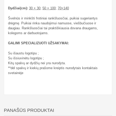
Dydžiai(cm):
30 × 30
;
50 × 100
;
70×140
Švelnūs ir minkšti frotiniai rankšluosčiai, puikiai sugeriantys
drėgmę. Puikiai rinka naudojimui namuose, viešbučiuose ir
daugiau. Rankšluosčiai tai praktiškiausia dovana draugams,
kolegoms ar darbuotojams.
GALIMI SPECIALIZUOTI UŽSAKYMAI:
Su išaustu logotipu ;
Su išsiuvinėtu logotipu ;
Kitų spalvų ar dydžių nei yra nurodyta.
**dėl spalvų ir kiekių prašome kreiptis nurodytais kontaktais
svetainėje
PANAŠŪS PRODUKTAI