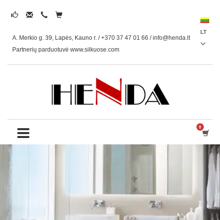
LT
A. Merkio g. 39, Lapės, Kauno r. / +370 37 47 01 66 /
info@henda.lt
Partnerių parduotuvė www.silkuose.com