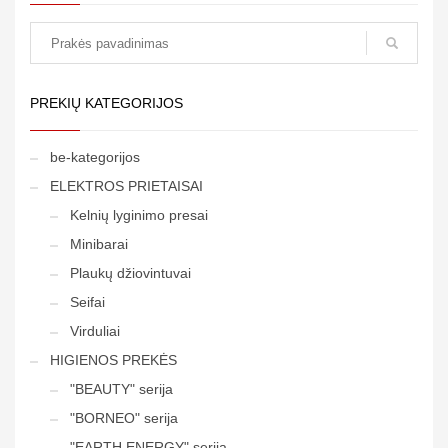
paieška
PREKIŲ KATEGORIJOS
be-kategorijos
ELEKTROS PRIETAISAI
Kelnių lyginimo presai
Minibarai
Plaukų džiovintuvai
Seifai
Virduliai
HIGIENOS PREKĖS
"BEAUTY" serija
"BORNEO" serija
"EARTH ENERGY" serija