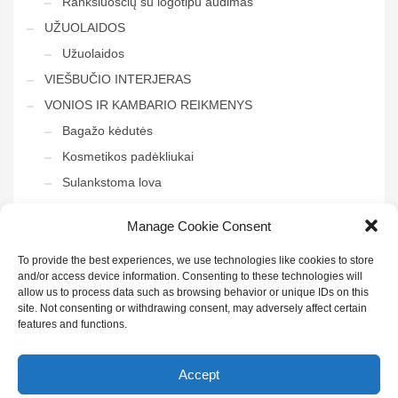
Rankšluosčių su logotipu audimas
UŽUOLAIDOS
Užuolaidos
VIEŠBUČIO INTERJERAS
VONIOS IR KAMBARIO REIKMENYS
Bagažo kėdutės
Kosmetikos padėkliukai
Sulankstoma lova
Tvarkymo vežimėliai
Manage Cookie Consent
Veidrodis į vonią
To provide the best experiences, we use technologies like cookies to store
and/or access device information. Consenting to these technologies will
allow us to process data such as browsing behavior or unique IDs on this
site. Not consenting or withdrawing consent, may adversely affect certain
features and functions.
Sekite mus:
Accept