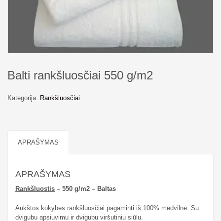
Balti rankšluosčiai 550 g/m2
Kategorija:
Rankšluosčiai
APRAŠYMAS
APRAŠYMAS
Rankšluostis
– 550 g/m2 – Baltas
Aukštos kokybės rankšluosčiai pagaminti iš 100% medvilnė. Su
dvigubu apsiuvimu ir dvigubu viršutiniu siūlu.