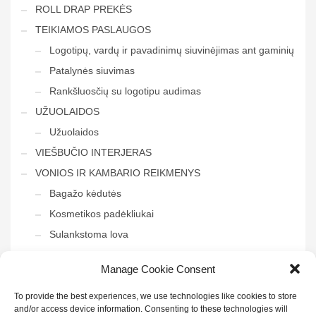
ROLL DRAP PREKĖS
TEIKIAMOS PASLAUGOS
Logotipų, vardų ir pavadinimų siuvinėjimas ant gaminių
Patalynės siuvimas
Rankšluosčių su logotipu audimas
UŽUOLAIDOS
Užuolaidos
VIEŠBUČIO INTERJERAS
VONIOS IR KAMBARIO REIKMENYS
Bagažo kėdutės
Kosmetikos padėkliukai
Sulankstoma lova
Tvarkymo vežimėliai
Manage Cookie Consent
Veidrodis į vonią
To provide the best experiences, we use technologies like cookies to store
and/or access device information. Consenting to these technologies will