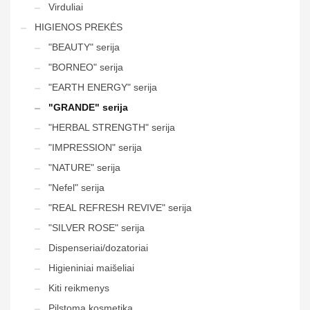
Virduliai
HIGIENOS PREKĖS
"BEAUTY" serija
"BORNEO" serija
"EARTH ENERGY" serija
"GRANDE" serija
"HERBAL STRENGTH" serija
"IMPRESSION" serija
"NATURE" serija
"Nefel" serija
"REAL REFRESH REVIVE" serija
"SILVER ROSE" serija
Dispenseriai/dozatoriai
Higieniniai maišeliai
Kiti reikmenys
Pilstoma kosmetika