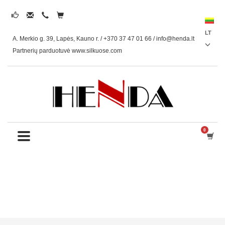
LT
A. Merkio g. 39, Lapės, Kauno r. / +370 37 47 01 66 /
info@henda.lt
Partnerių parduotuvė www.silkuose.com