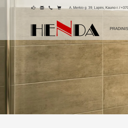
A. Merkio g. 39, Lapės, Kauno r. / +37
PRADINI