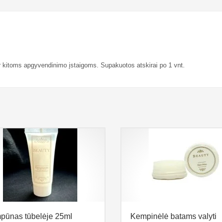
r kitoms apgyvendinimo įstaigoms. Supakuotos atskirai po 1 vnt.
pūnas tūbelėje 25ml
Kempinėlė batams valyti