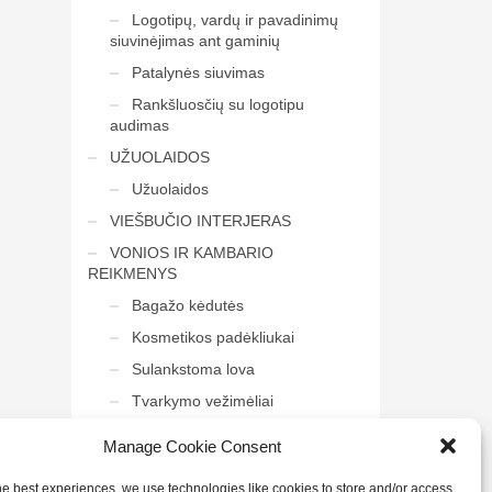
Logotipų, vardų ir pavadinimų
siuvinėjimas ant gaminių
Patalynės siuvimas
Rankšluosčių su logotipu
audimas
UŽUOLAIDOS
Užuolaidos
VIEŠBUČIO INTERJERAS
VONIOS IR KAMBARIO
REIKMENYS
Bagažo kėdutės
Kosmetikos padėkliukai
Sulankstoma lova
Tvarkymo vežimėliai
Veidrodis į vonią
Manage Cookie Consent
he best experiences, we use technologies like cookies to store and/or access