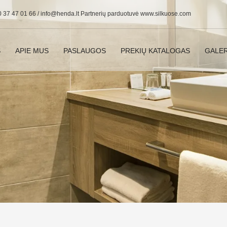
0 37 47 01 66 /
info@henda.lt
Partnerių parduotuvė www.silkuose.com
S
APIE MUS
PASLAUGOS
PREKIŲ KATALOGAS
GALER