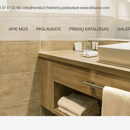
0 37 47 01 66 /
info@henda.lt
Partnerių parduotuvė www.silkuose.com
S
APIE MUS
PASLAUGOS
PREKIŲ KATALOGAS
GALER