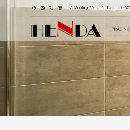
A. Merkio g. 39, Lapės, Kauno r. / +37
PRADINI