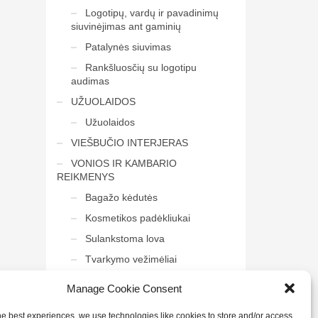
Logotipų, vardų ir pavadinimų
siuvinėjimas ant gaminių
Patalynės siuvimas
Rankšluosčių su logotipu
audimas
UŽUOLAIDOS
Užuolaidos
VIEŠBUČIO INTERJERAS
VONIOS IR KAMBARIO
REIKMENYS
Bagažo kėdutės
Kosmetikos padėkliukai
Sulankstoma lova
Tvarkymo vežimėliai
Veidrodis į vonią
Manage Cookie Consent
he best experiences, we use technologies like cookies to store and/or access