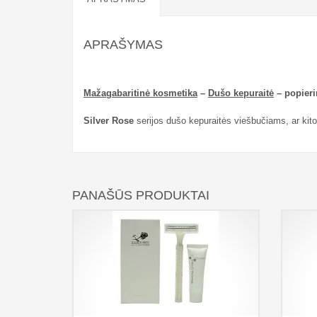
APRAŠYMAS
Mažagabaritinė kosmetika
–
Dušo kepuraitė
– popieri
Silver Rose
serijos dušo kepuraitės viešbučiams, ar kit
PANAŠŪS PRODUKTAI