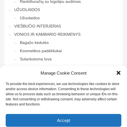
Rankšluosčių su logotipu audimas
UŽUOLAIDOS
Užuolaidos
VIEŠBUČIO INTERJERAS
VONIOS IR KAMBARIO REIKMENYS
Bagažo kėdutės
Kosmetikos padėkliukai
Sulankstoma lova
Tvarkymo vežimėliai
Manage Cookie Consent
Veidrodis į vonią
To provide the best experiences, we use technologies like cookies to store
and/or access device information. Consenting to these technologies will
allow us to process data such as browsing behavior or unique IDs on this
site. Not consenting or withdrawing consent, may adversely affect certain
features and functions.
Sekite mus:
Accept