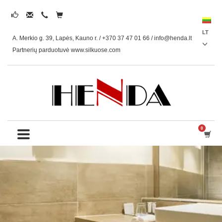
LT
A. Merkio g. 39, Lapės, Kauno r. / +370 37 47 01 66 /
info@henda.lt
Partnerių parduotuvė www.silkuose.com