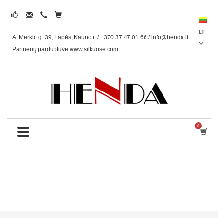
LT
A. Merkio g. 39, Lapės, Kauno r. / +370 37 47 01 66 /
info@henda.lt
Partnerių parduotuvė www.silkuose.com