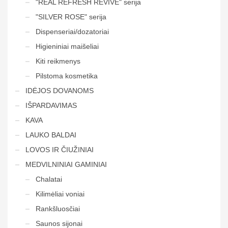
"REAL REFRESH REVIVE" serija
"SILVER ROSE" serija
Dispenseriai/dozatoriai
Higieniniai maišeliai
Kiti reikmenys
Pilstoma kosmetika
IDĖJOS DOVANOMS
IŠPARDAVIMAS
KAVA
LAUKO BALDAI
LOVOS IR ČIUŽINIAI
MEDVILNINIAI GAMINIAI
Chalatai
Kilimėliai voniai
Rankšluosčiai
Saunos sijonai