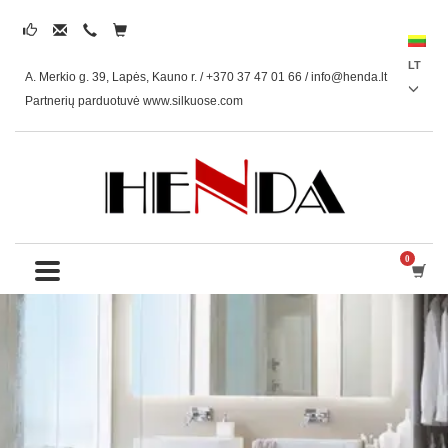
LT
A. Merkio g. 39, Lapės, Kauno r. / +370 37 47 01 66 /
info@henda.lt
Partnerių parduotuvė www.silkuose.com