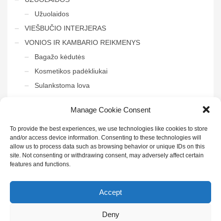
Užuolaidos
VIEŠBUČIO INTERJERAS
VONIOS IR KAMBARIO REIKMENYS
Bagažo kėdutės
Kosmetikos padėkliukai
Sulankstoma lova
Tvarkymo vežimėliai
Manage Cookie Consent
Veidrodis į vonią
To provide the best experiences, we use technologies like cookies to store
and/or access device information. Consenting to these technologies will
allow us to process data such as browsing behavior or unique IDs on this
site. Not consenting or withdrawing consent, may adversely affect certain
features and functions.
Sekite mus:
Accept
Deny
© 2022 UAB "Henda" | Visos teisės saugomos | Sukūrė
IDĖJŲ