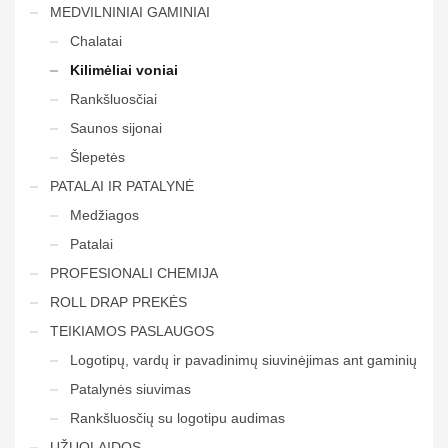
MEDVILNINIAI GAMINIAI
Chalatai
Kilimėliai voniai
Rankšluosčiai
Saunos sijonai
Šlepetės
PATALAI IR PATALYNĖ
Medžiagos
Patalai
PROFESIONALI CHEMIJA
ROLL DRAP PREKĖS
TEIKIAMOS PASLAUGOS
Logotipų, vardų ir pavadinimų siuvinėjimas ant gaminių
Patalynės siuvimas
Rankšluosčių su logotipu audimas
UŽUOLAIDOS