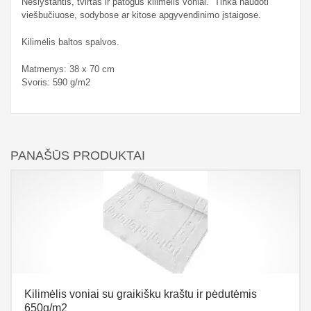
Neslystantis, tvirtas ir patogus kilimėlis voniai. Tinka naudoti
viešbučiuose, sodybose ar kitose apgyvendinimo įstaigose.
Kilimėlis baltos spalvos.
Matmenys: 38 x 70 cm
Svoris: 590 g/m2
PANAŠŪS PRODUKTAI
Kilimėlis voniai su graikišku kraštu ir pėdutėmis
650g/m2