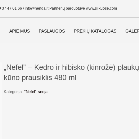
0 37 47 01 66 /
info@henda.lt
Partnerių parduotuvė www.silkuose.com
S
APIE MUS
PASLAUGOS
PREKIŲ KATALOGAS
GALER
„Nefel” – Kedro ir hibisko (kinrožė) plaukų 
kūno prausiklis 480 ml
Kategorija:
"Nefel" serija