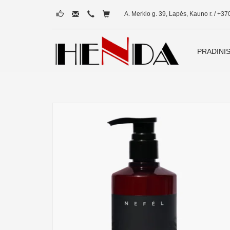
A. Merkio g. 39, Lapės, Kauno r. / +37
PRADINI