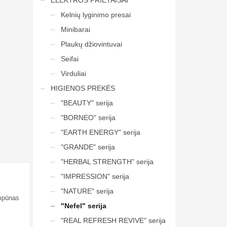
ELEKTROS PRIETAISAI
Kelnių lyginimo presai
Minibarai
Plaukų džiovintuvai
Seifai
Virduliai
HIGIENOS PREKĖS
"BEAUTY" serija
"BORNEO" serija
"EARTH ENERGY" serija
"GRANDE" serija
"HERBAL STRENGTH" serija
"IMPRESSION" serija
"NATURE" serija
ampūnas
"Nefel" serija
"REAL REFRESH REVIVE" serija