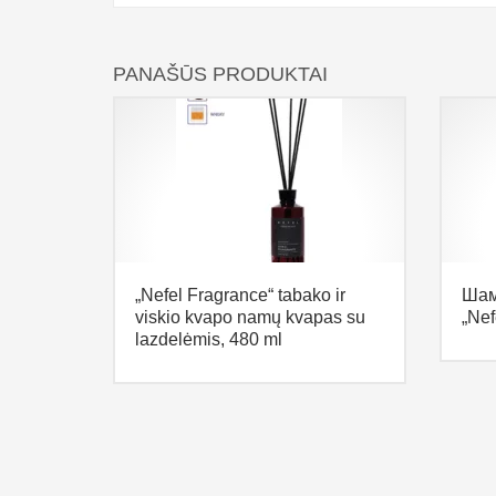
PANAŠŪS PRODUKTAI
„Nefel Fragrance“ tabako ir
Шам
viskio kvapo namų kvapas su
„Nef
lazdelėmis, 480 ml