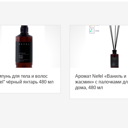
пунь для тела и волос
Аромат Nefel «Ваниль и
el” чёрный янтарь 480 мл
жасмин» с палочками дл
дома, 480 мл