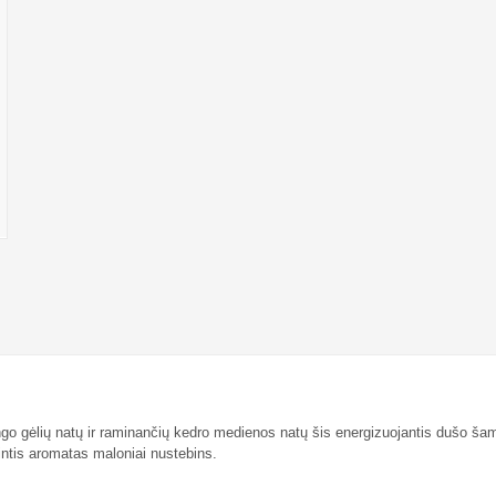
lango gėlių natų ir raminančių kedro medienos natų šis energizuojantis dušo š
erintis aromatas maloniai nustebins.