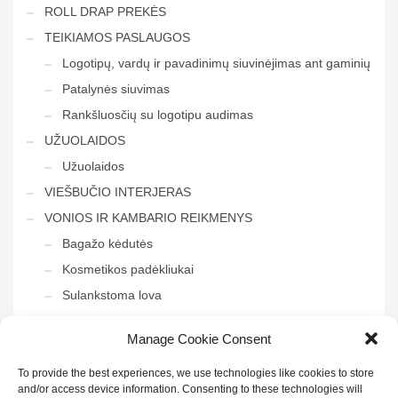
ROLL DRAP PREKĖS
TEIKIAMOS PASLAUGOS
Logotipų, vardų ir pavadinimų siuvinėjimas ant gaminių
Patalynės siuvimas
Rankšluosčių su logotipu audimas
UŽUOLAIDOS
Užuolaidos
VIEŠBUČIO INTERJERAS
VONIOS IR KAMBARIO REIKMENYS
Bagažo kėdutės
Kosmetikos padėkliukai
Sulankstoma lova
Tvarkymo vežimėliai
Manage Cookie Consent
Veidrodis į vonią
To provide the best experiences, we use technologies like cookies to store
and/or access device information. Consenting to these technologies will