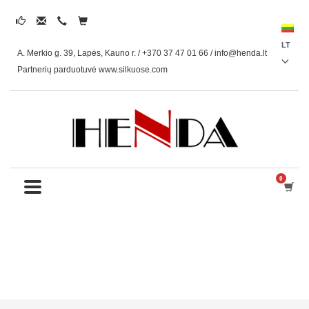
LT
A. Merkio g. 39, Lapės, Kauno r. / +370 37 47 01 66 /
info@henda.lt
Partnerių parduotuvė www.silkuose.com