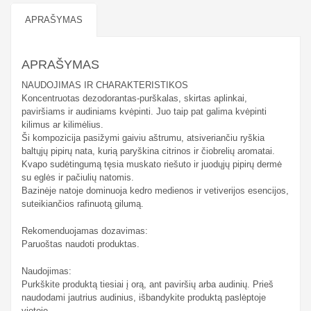
APRAŠYMAS
APRAŠYMAS
NAUDOJIMAS IR CHARAKTERISTIKOS
Koncentruotas dezodorantas-purškalas, skirtas aplinkai,
paviršiams ir audiniams kvėpinti. Juo taip pat galima kvėpinti
kilimus ar kilimėlius.
Ši kompozicija pasižymi gaiviu aštrumu, atsiveriančiu ryškia
baltųjų pipirų nata, kurią paryškina citrinos ir čiobrelių aromatai.
Kvapo sudėtingumą tęsia muskato riešuto ir juodųjų pipirų dermė
su eglės ir pačiulių natomis.
Bazinėje natoje dominuoja kedro medienos ir vetiverijos esencijos,
suteikiančios rafinuotą gilumą.
Rekomenduojamas dozavimas:
Paruoštas naudoti produktas.
Naudojimas:
Purkškite produktą tiesiai į orą, ant paviršių arba audinių. Prieš
naudodami jautrius audinius, išbandykite produktą paslėptoje
vietoje.