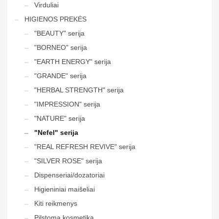
Virduliai
HIGIENOS PREKĖS
"BEAUTY" serija
"BORNEO" serija
"EARTH ENERGY" serija
"GRANDE" serija
"HERBAL STRENGTH" serija
"IMPRESSION" serija
"NATURE" serija
"Nefel" serija
"REAL REFRESH REVIVE" serija
"SILVER ROSE" serija
Dispenseriai/dozatoriai
Higieniniai maišeliai
Kiti reikmenys
Pilstoma kosmetika