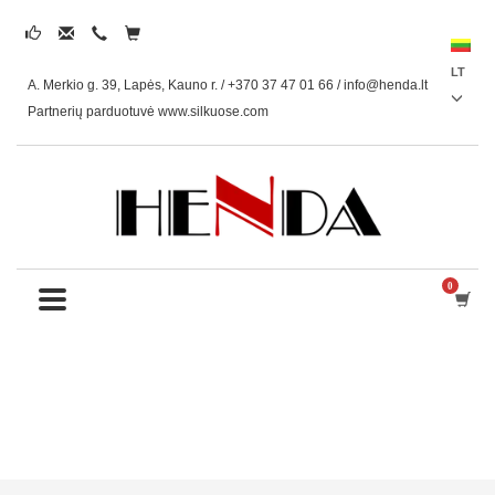
LT
A. Merkio g. 39, Lapės, Kauno r. / +370 37 47 01 66 /
info@henda.lt
Partnerių parduotuvė www.silkuose.com