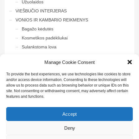
Užuolaidos
VIEŠBUČIO INTERJERAS
VONIOS IR KAMBARIO REIKMENYS
Bagažo kėdutės
Kosmetikos padėkliukai
Sulankstoma lova
Tvarkymo vežimėliai
Manage Cookie Consent
Veidrodis į vonią
To provide the best experiences, we use technologies like cookies to store
and/or access device information. Consenting to these technologies will
allow us to process data such as browsing behavior or unique IDs on this
site. Not consenting or withdrawing consent, may adversely affect certain
features and functions.
Sekite mus:
Accept
Deny
© 2022 UAB "Henda" | Visos teisės saugomos | Sukūrė
IDĖJŲ
KONTŪRAI
|
Privatumo politika
|
Paskyra didmenininkams
|
Puslapio