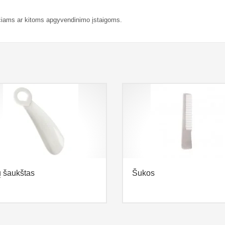
učiams ar kitoms apgyvendinimo įstaigoms.
 šaukštas
Šukos