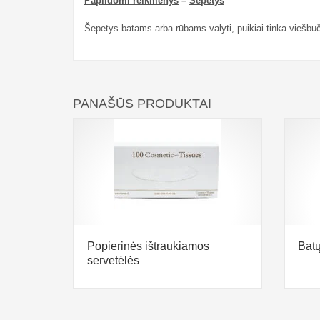
Papildomi reikmenys
–
Šepetys
Šepetys batams arba rūbams valyti, puikiai tinka viešb
PANAŠŪS PRODUKTAI
Popierinės ištraukiamos
Batų
servetėlės