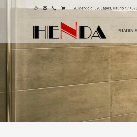
A. Merkio g. 39, Lapės, Kauno r. / +37
PRADINI