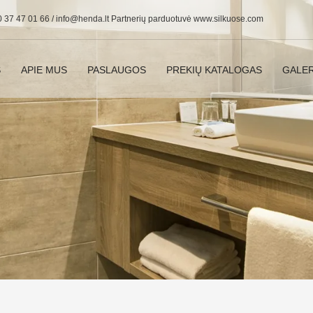
0 37 47 01 66 /
info@henda.lt
Partnerių parduotuvė www.silkuose.com
S
APIE MUS
PASLAUGOS
PREKIŲ KATALOGAS
GALER