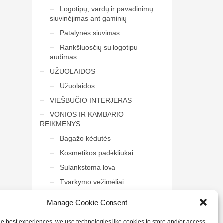
Logotipų, vardų ir pavadinimų
siuvinėjimas ant gaminių
Patalynės siuvimas
Rankšluosčių su logotipu
audimas
UŽUOLAIDOS
Užuolaidos
VIEŠBUČIO INTERJERAS
VONIOS IR KAMBARIO
REIKMENYS
Bagažo kėdutės
Kosmetikos padėkliukai
Sulankstoma lova
Tvarkymo vežimėliai
Veidrodis į vonią
Manage Cookie Consent
he best experiences, we use technologies like cookies to store and/or access