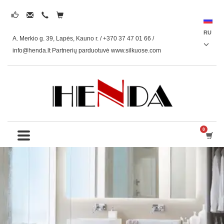
RU
A. Merkio g. 39, Lapės, Kauno r. / +370 37 47 01 66 /
info@henda.lt
Partnerių parduotuvė www.silkuose.com