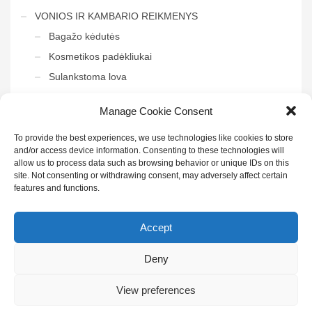
VONIOS IR KAMBARIO REIKMENYS
Bagažo kėdutės
Kosmetikos padėkliukai
Sulankstoma lova
Tvarkymo vežimėliai
Manage Cookie Consent
Veidrodis į vonią
To provide the best experiences, we use technologies like cookies to store
and/or access device information. Consenting to these technologies will
allow us to process data such as browsing behavior or unique IDs on this
site. Not consenting or withdrawing consent, may adversely affect certain
features and functions.
Sekite mus:
Accept
Deny
© 2022 UAB "Henda" | Visos teisės saugomos | Sukūrė
IDĖJŲ
KONTŪRAI
|
Privatumo politika
|
Paskyra didmenininkams
|
Puslapio
taisyklės
View preferences