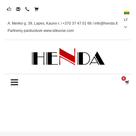
LT
A. Merkio g. 39, Lapės, Kauno r. / +370 37 47 01 66 /
info@henda.lt
Partnerių parduotuvė www.silkuose.com