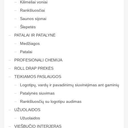
Kilimėliai voniai
Rankšluosčiai
Saunos sijonai
Šlepetės
PATALAI IR PATALYNĖ
Medžiagos
Patalai
PROFESIONALI CHEMIJA
ROLL DRAP PREKĖS
TEIKIAMOS PASLAUGOS
Logotipų, vardų ir pavadinimų siuvinėjimas ant gaminių
Patalynės siuvimas
Rankšluosčių su logotipu audimas
UŽUOLAIDOS
Užuolaidos
VIEŠBUČIO INTERJERAS